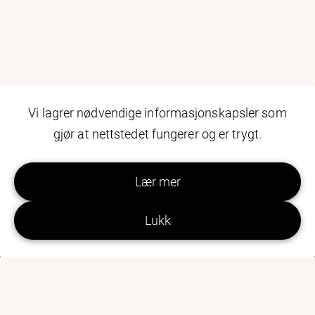
Vi lagrer nødvendige informasjonskapsler som
gjør at nettstedet fungerer og er trygt.
Dubestemmer.no er et samarbeidsprosjekt
Lær mer
mellom Datatilsynet og Utdanningsdirektoratet.
Lukk
Ansvarlig redaktør: Øystein Nilsen
Tilgjengelighetserklæring
Personvernerklæring for dubestemmer.no