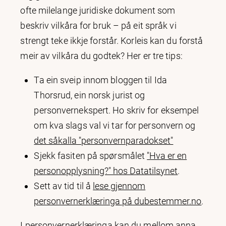
ofte milelange juridiske dokument som
beskriv vilkåra for bruk – på eit språk vi
strengt teke ikkje forstår. Korleis kan du forstå
meir av vilkåra du godtek? Her er tre tips:
Ta ein sveip innom bloggen til Ida
Thorsrud, ein norsk jurist og
personvernekspert. Ho skriv for eksempel
om kva slags val vi tar for personvern og
det såkalla "personvernparadokset"
Sjekk fasiten på spørsmålet
"Hva er en
personopplysning?" hos Datatilsynet
.
Sett av tid til å
lese gjennom
personvernerklæringa på dubestemmer.no
.
I personvernerklæringa kan du mellom anna