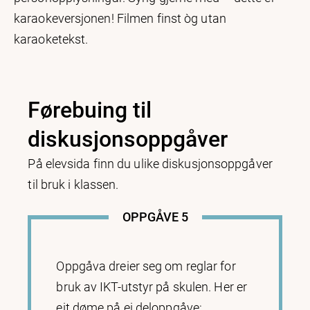
karaokeversjonen! Filmen finst òg utan
karaoketekst.
Førebuing til
diskusjonsoppgåver
På elevsida finn du ulike diskusjonsoppgåver
til bruk i klassen.
OPPGÅVE 5
Oppgåva dreier seg om reglar for
bruk av IKT-utstyr på skulen. Her er
eit døme på ei deloppgåve: