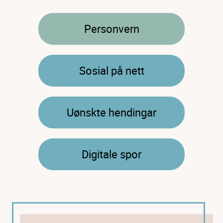
Personvern
Sosial på nett
Uønskte hendingar
Digitale spor