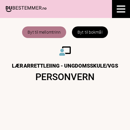
Byt til mellomtrinn
Byt til bokmål
LÆRARRETTLEIING - UNGDOMSSKULE/VGS
PERSONVERN